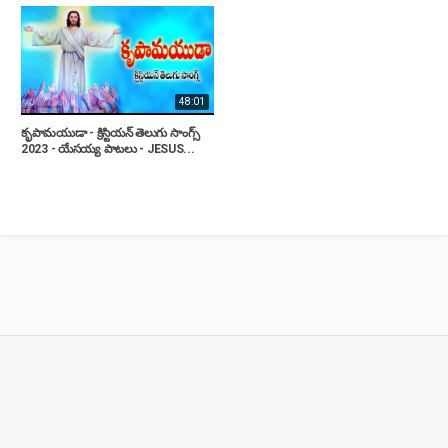
48:01
కృపామయుడా - క్రిస్టియన్ తెలుగు సాంగ్స్
2023 - యేసయ్య పాటలు - JESUS...