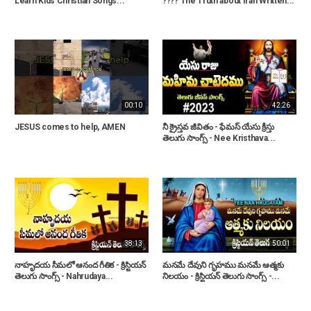
Learn Kids Christian Songs...
???? The Truth about Iran Written...
00:10
42:26
JESUS comes to help, AMEN
నీ క్రైస్తవ జీవితం - ఫేమస్ యేసు క్రీస్తు
తెలుగు సాంగ్స్ - Nee Kristhava...
38:13
50:01
నాహృదయ సీమలో ఆనంద గీతిక - క్రిస్టియన్
మనమే దేవుని గృహము మనమే ఆత్మకు
తెలుగు సాంగ్స్ - Nahrudaya...
నిలయం - క్రిస్టియన్ తెలుగు సాంగ్స్ -...