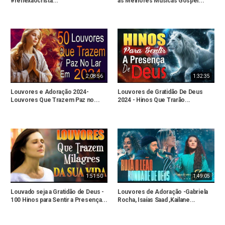
#reflexaocristã...
as Melhores Músicas Gospel...
2:08:56
1:32:35
Louvores e Adoração 2024-
Louvores de Gratidão De Deus
Louvores Que Trazem Paz no...
2024 - Hinos Que Trarão...
1:51:50
1:49:05
Louvado seja a Gratidão de Deus -
Louvores de Adoração -Gabriela
100 Hinos para Sentir a Presença...
Rocha, Isaías Saad ,Kailane...