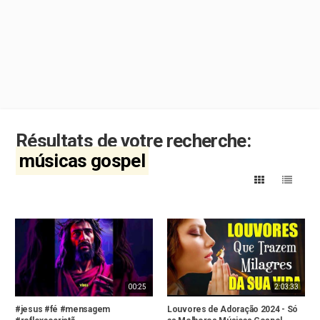
Résultats de votre recherche:
músicas gospel
00:25
2:03:33
#jesus #fé #mensagem
Louvores de Adoração 2024 - Só