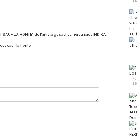
14
T SAUF LA HONTE" de l'artiste gospel camerounaise INDIRA.
out-sauf-la-honte
by
12