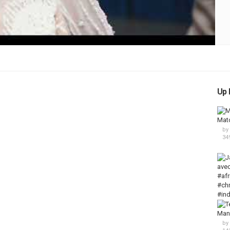
Up 
by
34
by