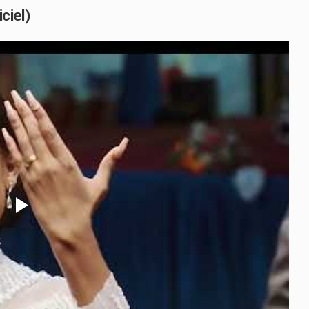
ciel)
Play
Video