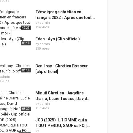
2 vues
Témoignage chrétien en
français 2022 « Après que tout...
by
admin
124 vues
42:23
Eden - Ayo (Clip officiel)
04:43
by
admin
250 vues
Beni Ibay - Chretien Bosseur
03:43
[clip officiel]
admin
8 vues
Minuit Chretien - Angéline
Diarra, Lucie Tossou, David...
by
admin
117 vues
05:37
JOB (2025) : L’HOMME qui a
TOUT PERDU, SAUF sa FOI |...
by