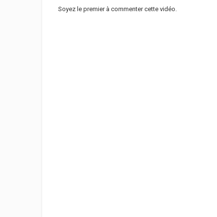
Soyez le premier à commenter cette vidéo.
PLEASE NOTE: Unauthorized upload of this video into any
© 2023 Crescence B. Films
Catégories
vidéos/films
Mots-clés
Musique Camerounaise
,
Indira