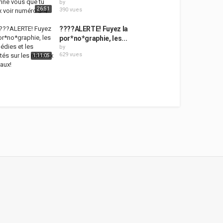
by
26:51
390 vues
????ALERTE! Fuyez la
por*no*graphie, les...
by
629 vues
1:11:05