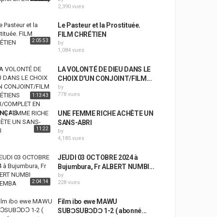
2,390 vues
Le Pasteur et la Prostituée.
FILM CHRÉTIEN
2:05:53
by
1,084 vues
LA VOLONTÉ DE DIEU DANS LE
CHOIX D'UN CONJOINT/FILM...
by
778 vues
1:13:43
UNE FEMME RICHE ACHÈTE UN
SANS-ABRI
11:22
by
4,185 vues
JEUDI 03 OCTOBRE 2024 à
Bujumbura, Fr ALBERT NUMBI...
by
2:04:14
228 vues
Film ibo ewe MAWU
SUBƆSUBƆDƆ 1-2 ( abonné...