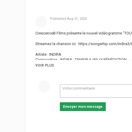
Published
Aug 21, 2023
CrescenceB Films présente le nouvel vidéogramme "TOU
Streamez la chanson ici :
https://songwhip.com/indira3/t
Artiste : INDIRA
Composition : INDIRA , TAMSIR & WILLY BÉNÉDICTION
Video : CHUZIH
VOIR PLUS
Label : Crescence B Films
____________
Suivez indira sur les réseaux sociaux :
Facebook :
https://www.facebook.com/indiraofficiel/
Instagram :
https://www.instagram.com/indira.officiel
Snapchat :
https://www.snapchat.com/add/indirabab
Envoyer mon message
Tik Tok :
https://www.tiktok.com/@indirababoke20
____________
For bookings and reservations :
Contact :
ibaboke@gmail.com
/ +237 696074228