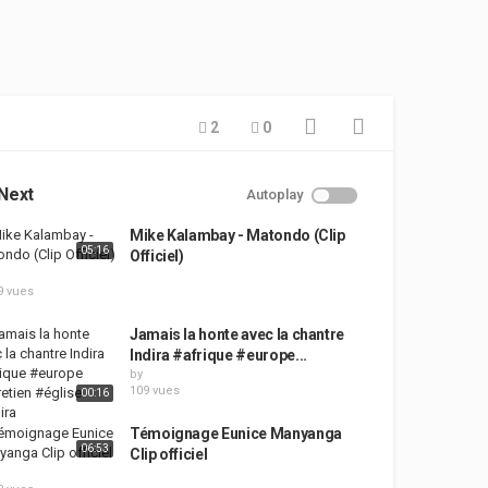
2
0
Next
Autoplay
Mike Kalambay - Matondo (Clip
05:16
Officiel)
9 vues
Jamais la honte avec la chantre
Indira #afrique #europe...
by
109 vues
00:16
Témoignage Eunice Manyanga
06:53
Clip officiel