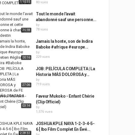
1:10:33
80 vues
Tout le monde l'avait
abandonné sauf une personne...
by
78 vues
36:18
Jamais la honte, son de Indira
Baboke #afrique #europe...
by
229 vues
00:16
JOB: PELÍCULA COMPLETA | La
Historia MÁS DOLOROSA y...
by
719 vues
27:06
Faveur Mukoko - Enfant Chérie
(Clip Officiel)
03:14
by
1,576 vues
JOSHUA KPLE NAYA 1-2-3-4-5-
6 [ Ibo Film Complet En Éwé...
2:28:32
by