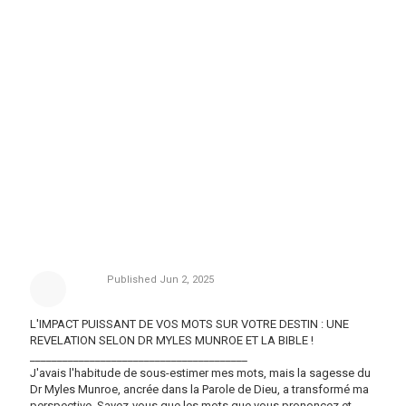
Published
Jun 2, 2025
L'IMPACT PUISSANT DE VOS MOTS SUR VOTRE DESTIN : UNE
REVELATION SELON DR MYLES MUNROE ET LA BIBLE !
________________________________________
J'avais l'habitude de sous-estimer mes mots, mais la sagesse du
Dr Myles Munroe, ancrée dans la Parole de Dieu, a transformé ma
perspective. Savez-vous que les mots que vous prononcez et