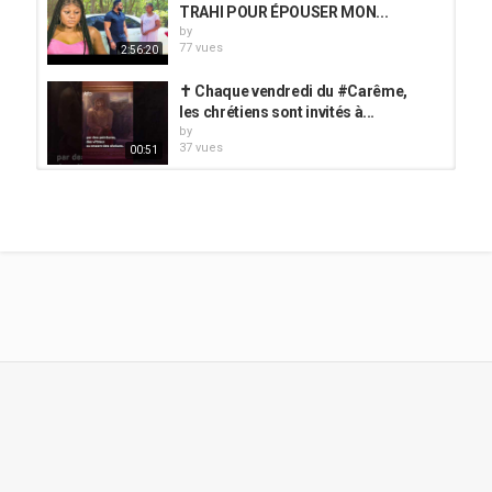
TRAHI POUR ÉPOUSER MON...
by
77 vues
2:56:20
✝️ Chaque vendredi du #Carême,
les chrétiens sont invités à...
by
37 vues
00:51
Qui est Heureux ce Soir ? Lui dans
sa Famille ou Vous ????? Il Évolue...
by
68 vues
41:02
15 février 2026❤️mon Ami,mon
amie JÉSUS-CHRIST...
by
40 vues
03:13
ELLE EST MORTE, PUIS JÉSUS LUI A
RÉVÉLÉ LA PRIÈRE QU'IL FAUT...
by
41 vues
40:20
Voici la raison pour laquelle tu