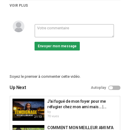
Catégories
VOIR PLUS
vidéos/films
Mots-clés
Pasteur
,
Temoignage
,
questions
Envoyer mon message
Soyez le premier à commenter cette vidéo.
Up Next
Autoplay
J'ai fugué de mon foyer pour me
réfugier chez mon ami mais... |...
by
70 vues
21:13
COMMENT MON MEILLEUR AMI M'A