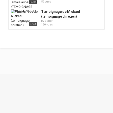
52 vues
36:06
Temoignage de Mickael
(témoignage chrétien)
by
admin
07:44
150 vues
Témoignage chrétien en français «
Après mon arrestation » Vrai...
by
admin
124 vues
27:32
Témoignage d'Andrée (témoignage
chrétien)
by
admin
03:49
164 vues
Témoignage chrétien en français
2022 « Le bon choix » Vrai...
by
admin
126 vues
24:33
CE TEMOIGNAGE CHRETIEN VOUS
LAISSERRONT SANS VOIX (TRES...
by
admin