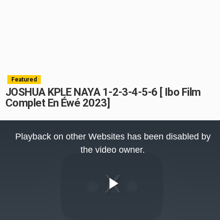
Featured
JOSHUA KPLE NAYA 1-2-3-4-5-6 [ Ibo Film
Complet En Éwé 2023]
This
is
Playback on other Websites has been disabled by
a
modal
the video owner.
window.
Play