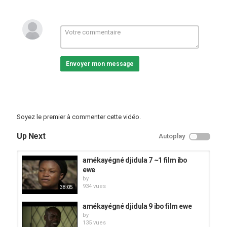
Envoyer mon message
Soyez le premier à commenter cette vidéo.
Up Next
Autoplay
amékayégné djidula 7 ~1 film ibo
ewe
by
934 vues
38:05
amékayégné djidula 9 ibo film ewe
by
135 vues