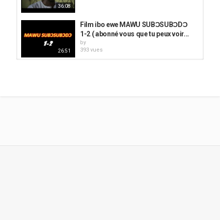
36:08
Film ibo ewe MAWU SUBƆSUBƆDƆ
1-2 ( abonné vous que tu peux voir...
by
393 vues
26:51
OBIADULU 06 IBO FILM EN EWE
#2023
by
129 vues
34:47
OGADZI 1 film ibo en ewe 2023
by
887 vues
43:33
film chretien mawuwo ku 1 éwé ibo-
éwé Nigeria 2023
by
349 vues
57:19
PHILOMENA 5/6 Ibo Film Ewe
by
247 vues