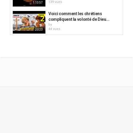
139 vues
1:13:57
Voici comment les chrétiens
compliquent la volonté de Dieu...
by
44 vues
20:23
Nous avons Toujours Le Choix -
Fais les Bons Choix pour une Vie...
by
79 vues
33:26
COMMENT ATTIRER SON
CONJOINT DE DESTINEE? -...
by
218 vues
1:45:35
MEILLEUR FILM : CHOISIS LE
CONJOINT DE TA DESTINÉE |...
by
72 vues
1:59:24
FILM CHRETIEN LA VOLONTE DE
DIEU DANS LE CHOIX D'UN...
by