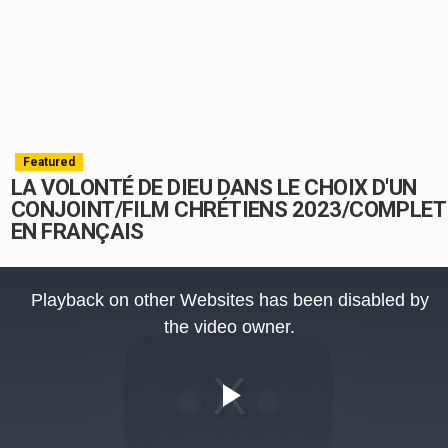
Featured
LA VOLONTÉ DE DIEU DANS LE CHOIX D'UN
CONJOINT/FILM CHRÉTIENS 2023/COMPLET
EN FRANÇAIS
This
is
Playback on other Websites has been disabled by
a
modal
the video owner.
window.
Play