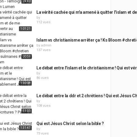
24:40
La vérité cachée qui m'a amené à quitter l'islam et d
by
112 vues
1:01:21
Islam vs christianisme arrêter ça ! Ks Bloom #chr
by
admin
137 vues
00:59
Le débat entre l'islam et le christianisme ! Qui est v
by
86 vues
1:30:08
Le débat entre la ddr et 2 chrétiens ! Qui est Jésus Ch
by
108 vues
51:33
Qui est Jésus Christ selon la bible ?
1:31:47
by
73 vues