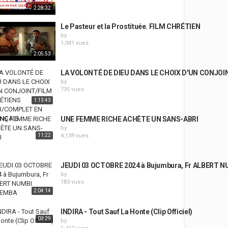
2:28:32
Le Pasteur et la Prostituée. FILM CHRÉTIEN
by
1,041 vues
2:05:53
LA VOLONTÉ DE DIEU DANS LE CHOIX D'UN CONJO
by
735 vues
1:13:43
UNE FEMME RICHE ACHÈTE UN SANS-ABRI
by
11:22
4,139 vues
JEUDI 03 OCTOBRE 2024 à Bujumbura, Fr ALBERT
by
183 vues
2:04:14
INDIRA - Tout Sauf La Honte (Clip Officiel)
03:29
by