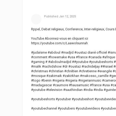
Published
Jan 12, 2025
Rppel, Debat religieux, Conference, Inter-religieux, Cours
YouTube Abonnez-vous en cliquant ici
https://youtube.com/c/Laawolsunnah
#judaïsme #abdoul #madjid #oustaz diané officiel #ismael
#comment #howemake #usa #france #canada #afrique #es
#gaming # #abdoulmadjid ##youtube #youtubeshorts #t
#malik #rachidshow #dr #oustaz #rachideljay ##israel
#christmas #christian #chrétien #chretienne #evangile 
#mosque #zakirnaik #zakirkhan #makosso_camille #ge
#togo #benin #nigeria #nigeria #nigerianmusic #camero
#madagascar #caumore #hausamusic #france #usa #cana
#youtube #television #sauthindian #india #india #guin
#youtubeshorts #youtuber #youtubeshort #youtubevide
#youtubechannel #youtubers #youtubevideos #youtube