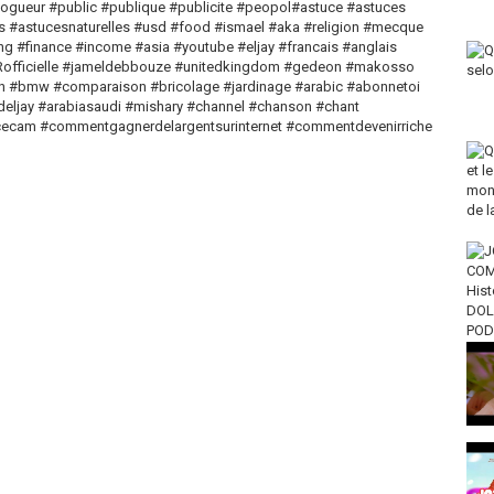
logueur #public #publique #publicite #peopol#astuce #astuces
s #astucesnaturelles #usd #food #ismael #aka #religion #mecque
g #finance #income #asia #youtube #eljay #francais #anglais
Rofficielle #jameldebbouze #unitedkingdom #gedeon #makosso
gen #bmw #comparaison #bricolage #jardinage #arabic #abonnetoi
deljay #arabiasaudi #mishary #channel #chanson #chant
acecam #commentgagnerdelargentsurinternet #commentdevenirriche