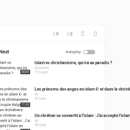
0
0
Next
Autoplay
Islam vs christianisme, qui ira au paradis ?
by
admin
00:59
111 vues
Les prénoms des anges en islam ☪️ et dans le chris
by
37 vues
01:01
Un chrétien se convertit à l'islam : J'ai accepté l'i
by
49 vues