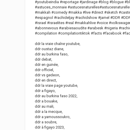
#youtubeindia #reportage #jardinage #blog #blogue #b
#astuces_monnaie #astucesnaturelles#astucesnaturelle
#makkah #comedy #makka #live #direct #sketch #castin
#espagnol #rachideljay #rachidshow #jamel #DDR #DD
#israel #israelites #real #makkahlive #voice #volkswa
#abonnevous #arabiesaoudite #arabesk #nigeria #rachi
#compilation #compilationtiktok #facts #facebook #f
ddr la vraie chaîne youtube,
ddr oustaz diane,
ddr au burkina faso,
ddr debat,
ddr en guinée,
ddr officiel,
ddr vs gedeon,
ddr en direct,
ddr la vraie page youtube,
ddr a figayo,
ddr au burkina faso 2022,
ddr a bouake,
ddr au mali,
ddr a la mecque,
ddr a yamoussoukro,
ddr a soubre,
ddr à figayo 2023,