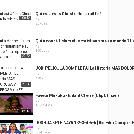
Qui est Jésus Christ selon la bible ?
1:00:42
by
26 vues
Qui à donné l'islam et le christianisme au monde ? L
by
120 vues
27:22
JOB: PELÍCULA COMPLETA | La Historia MÁS DOL
by
676 vues
27:06
Faveur Mukoko - Enfant Chérie (Clip Officiel)
by
1,532 vues
03:14
JOSHUA KPLE NAYA 1-2-3-4-5-6 [ Ibo Film Complet E
by
2,344 vues