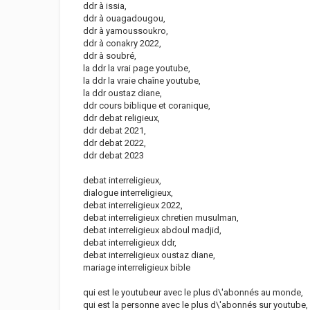
ddr à issia,
ddr à ouagadougou,
ddr à yamoussoukro,
ddr à conakry 2022,
ddr à soubré,
la ddr la vrai page youtube,
la ddr la vraie chaîne youtube,
la ddr oustaz diane,
ddr cours biblique et coranique,
ddr debat religieux,
ddr debat 2021,
ddr debat 2022,
ddr debat 2023
debat interreligieux,
dialogue interreligieux,
debat interreligieux 2022,
debat interreligieux chretien musulman,
debat interreligieux abdoul madjid,
debat interreligieux ddr,
debat interreligieux oustaz diane,
mariage interreligieux bible
qui est le youtubeur avec le plus d\'abonnés au monde,
qui est la personne avec le plus d\'abonnés sur youtube,