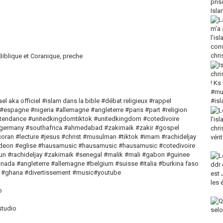
 Biblique et Coranique, preche
 aka officiel #islam dans la bible #débat religieux #rappel
pagne #nigeria #allemagne #angleterre #paris #part #religion
endance #unitedkingdomtiktok #unitedkingdom #cotedivoire
 #germany #southafrica #ahmedabad #zakirnaik #zakir #gospel
#coran #lecture #jesus #christ #musulman #tiktok #imam #rachideljay
deon #eglise #hausamusic #hausamusic #hausamusic #cotedivoire
un #rachideljay #zakirnaik #senegal #malik #mali #gabon #guinee
da #angleterre #allemagne #belgium #suisse #italia #burkina faso
ée #ghana #divertissement #music#youtube
o
studio