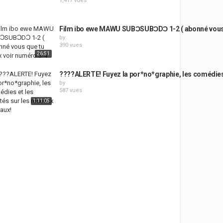
1,417 vues
Film ibo ewe MAWU SUBƆSUBƆDƆ 1-2 ( abonné vous 
by
390 vues
26:51
????ALERTE! Fuyez la por*no*graphie, les comédies et
by
587 vues
1:11:05