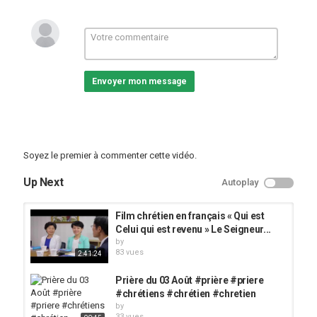
Envoyer mon message
Soyez le premier à commenter cette vidéo.
Up Next
Autoplay
Film chrétien en français « Qui est
Celui qui est revenu » Le Seigneur...
by
83 vues
2:41:24
Prière du 03 Août #prière #priere
#chrétiens #chrétien #chretien
by
33 vues