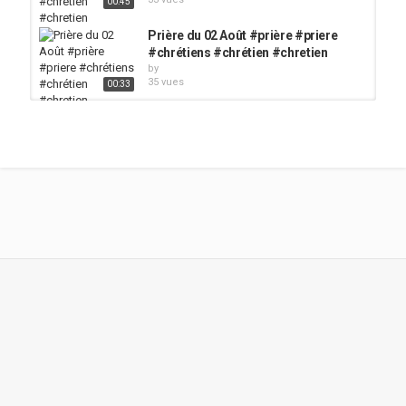
00:45
Prière du 02 Août #prière #priere
#chrétiens #chrétien #chretien
by
35 vues
00:33
Prière du soir du 2 Août #prière
#priere #chrétiens #chrétien...
by
38 vues
00:30
PRIÈRE de SANCTIFICATION.
#shorts #short #prière #priere...
by
88 vues
01:01
A DIEU ????LA RDC EN LARME
????????NZOTO MALILI...
by
136 vues
21:22
Prière du 3 Juillet #prière #priere
#chrétiens #eglise #chrétien...
by