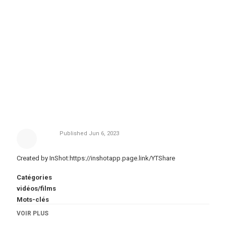
Published
Jun 6, 2023
Created by InShot:https://inshotapp.page.link/YTShare
Catégories
vidéos/films
Mots-clés
#InShot
VOIR PLUS