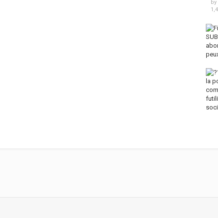
by
1,