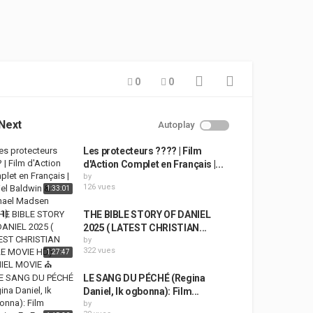
0
0
Next
Autoplay
Les protecteurs ???? | Film
d'Action Complet en Français |...
by
126 vues
1:33:01
THE BIBLE STORY OF DANIEL
2025 ( LATEST CHRISTIAN...
by
322 vues
1:27:47
LE SANG DU PÉCHÉ (Regina
Daniel, Ik ogbonna): Film...
by