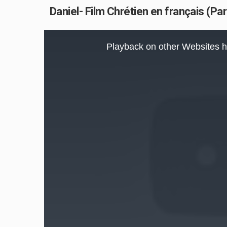
Daniel- Film Chrétien en français (Par
This
is
Playback on other Websites h
a
modal
window.