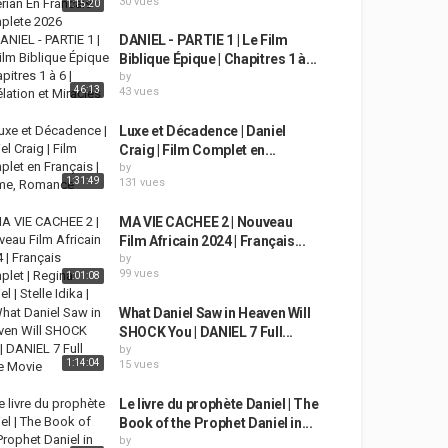
30 vues
1:15:20
DANIEL - PARTIE 1 | Le Film
Biblique Épique | Chapitres 1 à...
by
46:13
43 vues
Luxe et Décadence | Daniel
Craig | Film Complet en...
by
1:31:49
131 vues
MA VIE CACHEE 2 | Nouveau
Film Africain 2024 | Français...
by
99 vues
1:01:08
What Daniel Saw in Heaven Will
SHOCK You | DANIEL 7 Full...
by
1:14:04
15 vues
Le livre du prophète Daniel | The
Book of the Prophet Daniel in...
by