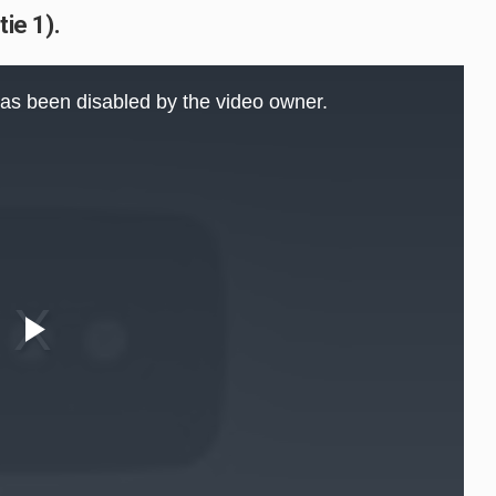
tie 1).
as been disabled by the video owner.
Play
Video