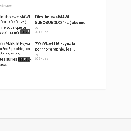
466 vues
Film ibo ewe MAWU
SUBƆSUBƆDƆ 1-2 ( abonné...
by
26:51
394 vues
????ALERTE! Fuyez la
por*no*graphie, les...
by
635 vues
1:11:05