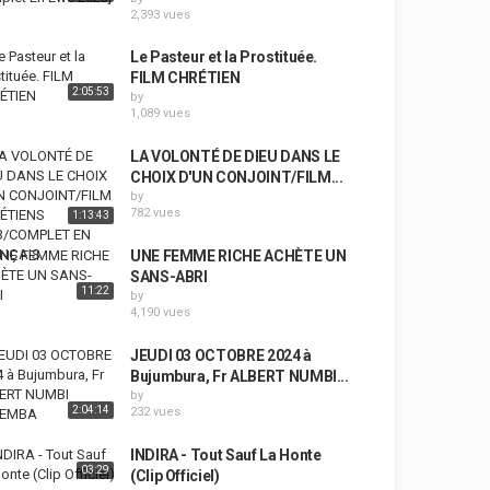
2,393 vues
Le Pasteur et la Prostituée.
FILM CHRÉTIEN
2:05:53
by
1,089 vues
LA VOLONTÉ DE DIEU DANS LE
CHOIX D'UN CONJOINT/FILM...
by
782 vues
1:13:43
UNE FEMME RICHE ACHÈTE UN
SANS-ABRI
11:22
by
4,190 vues
JEUDI 03 OCTOBRE 2024 à
Bujumbura, Fr ALBERT NUMBI...
by
2:04:14
232 vues
INDIRA - Tout Sauf La Honte
03:29
(Clip Officiel)