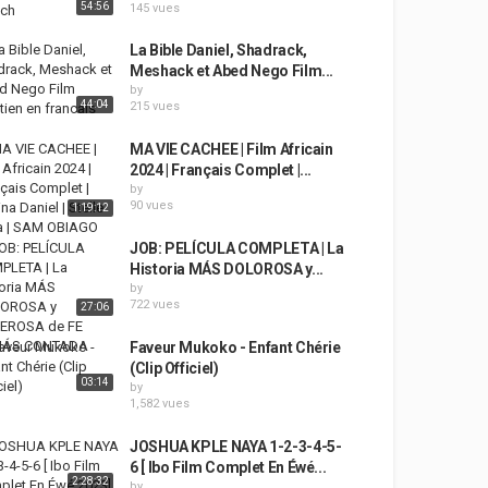
54:56
145 vues
La Bible Daniel, Shadrack,
Meshack et Abed Nego Film...
by
44:04
215 vues
MA VIE CACHEE | Film Africain
2024 | Français Complet |...
by
90 vues
1:19:12
JOB: PELÍCULA COMPLETA | La
Historia MÁS DOLOROSA y...
by
722 vues
27:06
Faveur Mukoko - Enfant Chérie
(Clip Officiel)
03:14
by
1,582 vues
JOSHUA KPLE NAYA 1-2-3-4-5-
6 [ Ibo Film Complet En Éwé...
2:28:32
by