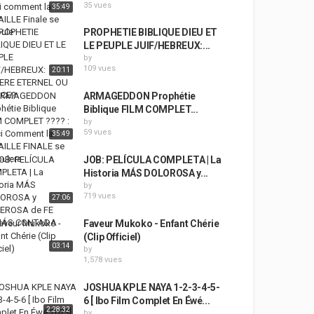
35 vues
35:49
PROPHETIE BIBLIQUE DIEU ET
LE PEUPLE JUIF/HEBREUX:...
by
109 vues
20:11
ARMAGEDDON Prophétie
Biblique FILM COMPLET...
by
59 vues
35:49
JOB: PELÍCULA COMPLETA | La
Historia MÁS DOLOROSA y...
by
719 vues
27:06
Faveur Mukoko - Enfant Chérie
(Clip Officiel)
03:14
by
1,578 vues
JOSHUA KPLE NAYA 1-2-3-4-5-
6 [ Ibo Film Complet En Éwé...
2:28:32
by