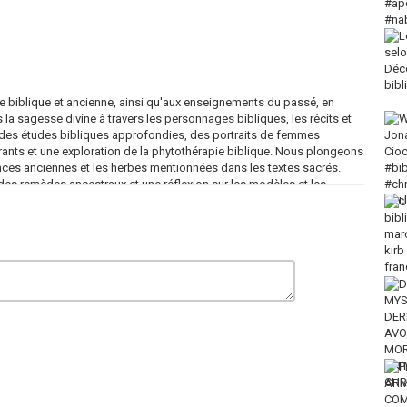
e biblique et ancienne, ainsi qu'aux enseignements du passé, en
s la sagesse divine à travers les personnages bibliques, les récits et
des études bibliques approfondies, des portraits de femmes
irants et une exploration de la phytothérapie biblique. Nous plongeons
ances anciennes et les herbes mentionnées dans les textes sacrés.
des remèdes ancestraux et une réflexion sur les modèles et les
 la sagesse incréée et les trésors cachés des Écritures.