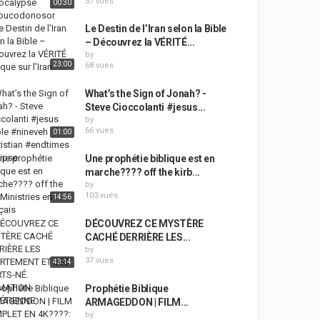
37 vues
00:30
Le Destin de l’Iran selon la Bible
– Découvrez la VÉRITÉ...
by
23:00
68 vues
What’s the Sign of Jonah? -
Steve Cioccolanti #jesus...
by
66 vues
01:00
Une prophétie biblique est en
marche???? off the kirb...
by
103 vues
14:56
DÉCOUVREZ CE MYSTÈRE
CACHÉ DERRIÈRE LES...
by
37 vues
43:14
Prophétie Biblique
ARMAGEDDON | FILM...
by