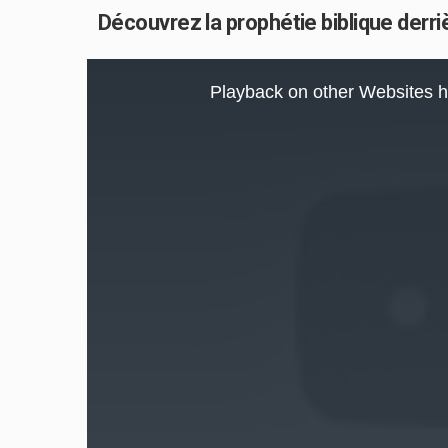
Découvrez la prophétie biblique derrièr
This
is
Playback on other Websites h
a
modal
window.