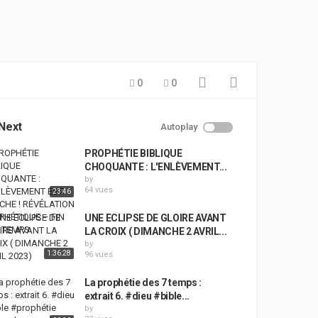
0
0
Next
Autoplay
PROPHÉTIE BIBLIQUE
CHOQUANTE : L'ENLÈVEMENT...
by
64 vues
23:46
UNE ECLIPSE DE GLOIRE AVANT
LA CROIX ( DIMANCHE 2 AVRIL...
by
1:36:28
96 vues
La prophétie des 7 temps :
extrait 6. #dieu #bible...
by