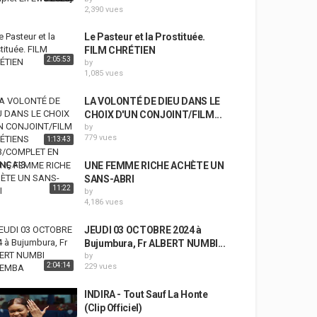
2,390 vues
Le Pasteur et la Prostituée.
FILM CHRÉTIEN
2:05:53
by
1,085 vues
LA VOLONTÉ DE DIEU DANS LE
CHOIX D'UN CONJOINT/FILM...
by
779 vues
1:13:43
UNE FEMME RICHE ACHÈTE UN
SANS-ABRI
11:22
by
4,186 vues
JEUDI 03 OCTOBRE 2024 à
Bujumbura, Fr ALBERT NUMBI...
by
2:04:14
229 vues
INDIRA - Tout Sauf La Honte
(Clip Officiel)