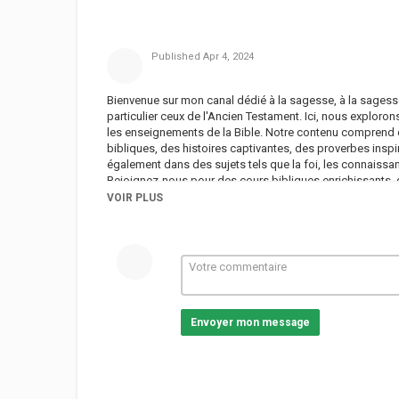
Published
Apr 4, 2024
Bienvenue sur mon canal dédié à la sagesse, à la sagess
particulier ceux de l'Ancien Testament. Ici, nous exploron
les enseignements de la Bible. Notre contenu comprend 
bibliques, des histoires captivantes, des proverbes insp
également dans des sujets tels que la foi, les connaiss
Rejoignez-nous pour des cours bibliques enrichissants, 
histoires qui ont façonné nos vies. Ensemble, découvrons
VOIR PLUS
Catégories
vidéos/films
Envoyer mon message