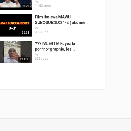
by
1,462 vues
03:29
Film ibo ewe MAWU
SUBƆSUBƆDƆ 1-2 ( abonné...
by
392 vues
26:51
????ALERTE! Fuyez la
por*no*graphie, les...
by
632 vues
1:11:05