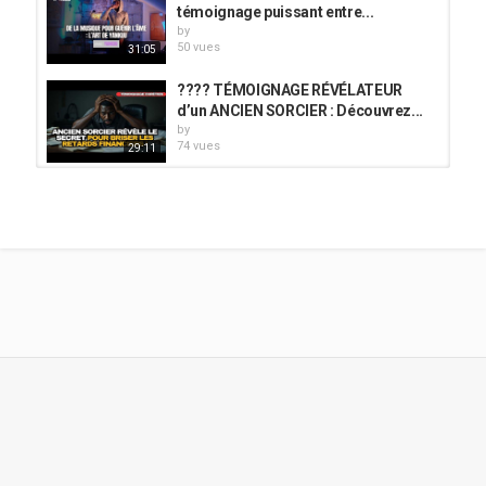
témoignage puissant entre...
by
50 vues
31:05
???? TÉMOIGNAGE RÉVÉLATEUR
d’un ANCIEN SORCIER : Découvrez...
by
74 vues
29:11
Ep3TEMOIGNAGE PUISSANT D'UN
ANCIEN SATANISTE INITIE PAR UN...
by
131 vues
46:30
TEMOIGNAGE PUISSANT D'UN
ANCIEN PRETRE...
by
admin
135 vues
47:27
Ex-prêtre révèle la VÉRITÉ CACHÉE
derrière l’ÉGLISE – Choquant...
by
57 vues
37:30
TEMOIGNAGE D'UN ANCIEN PRETRE