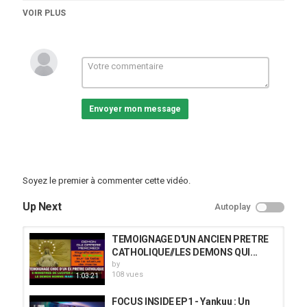
Catégories
VOIR PLUS
vidéos/films
Mots-clés
Temoignage chretien
,
temoignage chretien congolais
,
la
magie blanche
Envoyer mon message
Soyez le premier à commenter cette vidéo.
Up Next
Autoplay
TEMOIGNAGE D'UN ANCIEN PRETRE
CATHOLIQUE//LES DEMONS QUI...
by
108 vues
1:03:21
FOCUS INSIDE EP1 - Yankuu : Un