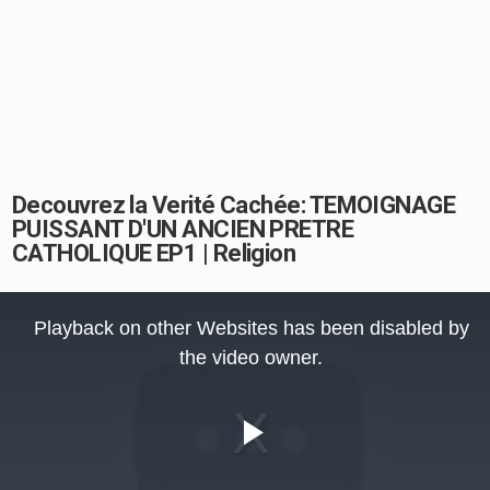
Decouvrez la Verité Cachée: TEMOIGNAGE
PUISSANT D'UN ANCIEN PRETRE
CATHOLIQUE EP1 | Religion
This
is
Playback on other Websites has been disabled by
a
modal
the video owner.
window.
Play