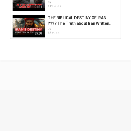
by
112 vues
1:01:21
THE BIBLICAL DESTINY OF IRAN
???? The Truth about Iran Written...
by
68 vues
55:58
Les 3 Preuves de Spinoza qui
DÉTRUISENT la Légende de Jésus...
by
40 vues
1:18:25
TEMOIGNAGE PUISSANT D'UN
ANCIEN PRETRE...
by
admin
135 vues
47:27
✝️ Ils cachent cette vérité depuis des
siècles… Le Secret des bébés...
by
50 vues
39:25
Decouvrez la Verité Cachée:
TEMOIGNAGE PUISSANT D'UN...