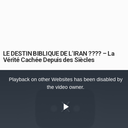
LE DESTIN BIBLIQUE DE L’IRAN ???? – La
Vérité Cachée Depuis des Siècles
This
is
Playback on other Websites has been disabled by
a
modal
the video owner.
window.
Play