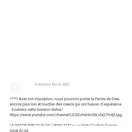
Published
Nov 8, 2025
???? Avec ton inscription, nous pouvons porter la Parole de Dieu
encore plus loin et toucher des cœurs qui ont besoin d’espérance
. Soutiens cette mission divine !
https://www.youtube.com/channel/UC9ZcHxHm26Lv5x27HdjfJgg/join
LE DESTIN BIBLIQUE DE L’IRAN ???? – La Vérité Cachée Depuis
des Siècles
VOIR PLUS