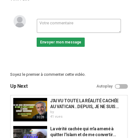
Catégories
vidéos/films
Envoyer mon message
Soyez le premier à commenter cette vidéo.
Up Next
Autoplay
J'AI VU TOUTE LA RÉALITÉ CACHÉE
AU VATICAN...DEPUIS, JE NE SUIS...
by
41 vues
30:28
La vérité cachée qui m'a amené à
quitter l'islam et de me convertir...