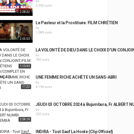
by
2,393 vues
2:28:32
Le Pasteur et la Prostituée. FILM CHRÉTIEN
by
1,089 vues
2:05:53
LA VOLONTÉ DE DIEU DANS LE CHOIX D'UN CONJO
by
782 vues
1:13:43
UNE FEMME RICHE ACHÈTE UN SANS-ABRI
by
11:22
4,190 vues
JEUDI 03 OCTOBRE 2024 à Bujumbura, Fr ALBERT
by
232 vues
2:04:14
INDIRA - Tout Sauf La Honte (Clip Officiel)