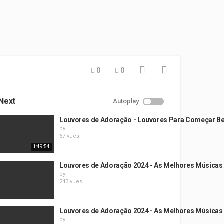
0
0
Next
Autoplay
Louvores de Adoração - Louvores Para Começar Be
by
67 vues
1:49:54
Louvores de Adoração 2024 - As Melhores Músicas 
by
243 vues
Louvores de Adoração 2024 - As Melhores Músicas 
by