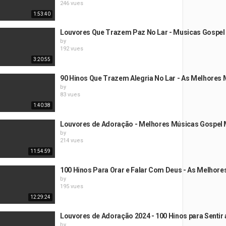
246 vues
1:53:40
Louvores Que Trazem Paz No Lar - Musicas Gospel 
by
192 vues
3:20:55
90 Hinos Que Trazem Alegria No Lar - As Melhores 
by
83 vues
1:40:38
Louvores de Adoração - Melhores Músicas Gospel
by
214 vues
11:54:59
100 Hinos Para Orar e Falar Com Deus - As Melhor
by
195 vues
12:29:24
Louvores de Adoração 2024 - 100 Hinos para Sentir
by