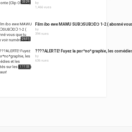
03:29
by
1,466 vues
Film ibo ewe MAWU SUBƆSUBƆDƆ 1-2 ( abonné vous 
by
394 vues
26:51
????ALERTE! Fuyez la por*no*graphie, les comédies et
by
636 vues
1:11:05