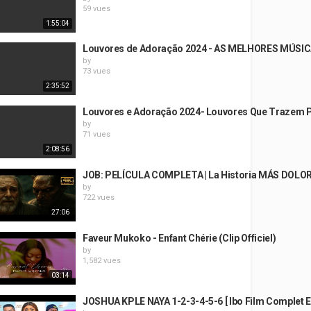
59 vues
1:55:04
Louvores de Adoração 2024 - AS MELHORES MÚSICAS
by
73 vues
2:35:52
Louvores e Adoração 2024- Louvores Que Trazem P
by
71 vues
2:08:56
JOB: PELÍCULA COMPLETA | La Historia MÁS DOL
by
722 vues
27:06
Faveur Mukoko - Enfant Chérie (Clip Officiel)
by
1,582 vues
03:14
JOSHUA KPLE NAYA 1-2-3-4-5-6 [ Ibo Film Complet E