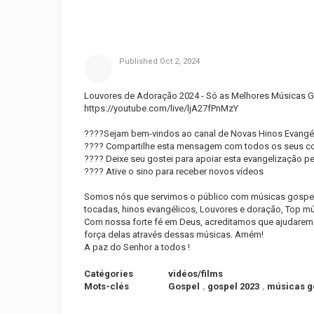
Published
Oct 2, 2024
Louvores de Adoração 2024 - Só as Melhores Músicas 
https://youtube.com/live/ljA27fPnMzY
????Sejam bem-vindos ao canal de Novas Hinos Evangél
???? Compartilhe esta mensagem com todos os seus c
???? Deixe seu gostei para apoiar esta evangelização p
???? Ative o sino para receber novos vídeos
Somos nós que servimos o público com músicas gospel 
tocadas, hinos evangélicos, Louvores e doração, Top mú
Com nossa forte fé em Deus, acreditamos que ajudarem
força delas através dessas músicas. Amém!
A paz do Senhor a todos !
Catégories
vidéos/films
Mots-clés
Gospel
,
gospel 2023
,
músicas g