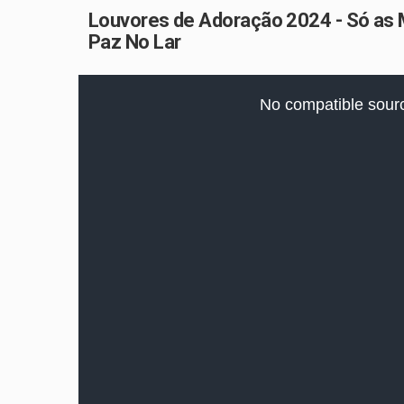
Louvores de Adoração 2024 - Só as
Paz No Lar
This
is
No compatible sourc
a
modal
window.