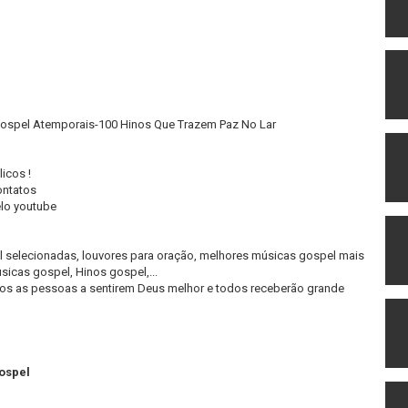
Gospel Atemporais-100 Hinos Que Trazem Paz No Lar
icos !
ontatos
elo youtube
selecionadas, louvores para oração, melhores músicas gospel mais
sicas gospel, Hinos gospel,...
os as pessoas a sentirem Deus melhor e todos receberão grande
ospel